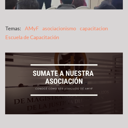
AMyF
asociacionismo
capacitacion
Escuela de Capacitación