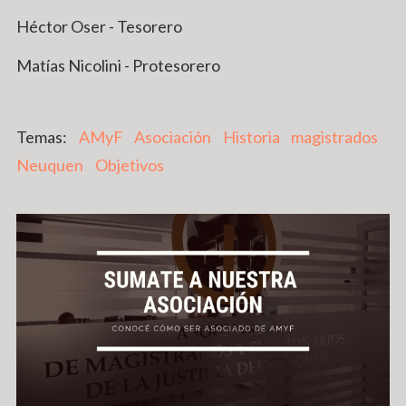
Héctor Oser - Tesorero
Matías Nicolini - Protesorero
AMyF
Asociación
Historia
magistrados
Neuquen
Objetivos