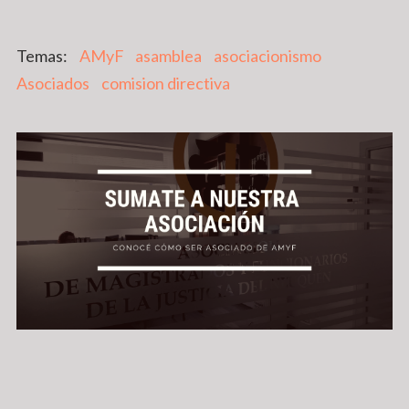
AMyF
asamblea
asociacionismo
Asociados
comision directiva